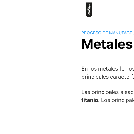
Skip
to
content
PROCESO DE MANUFACT
Metales
En los metales ferro
principales caracterí
Las principales alea
titanio
. Los principa