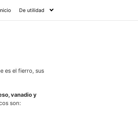
Inicio
De utilidad
es el fierro, sus
eso, vanadio y
icos son: