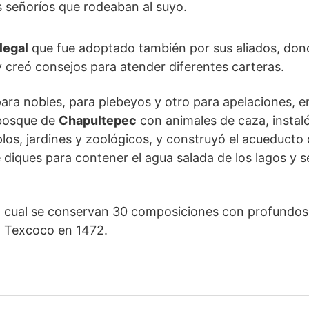
os señoríos que rodeaban al suyo.
legal
que fue adoptado también por sus aliados, dond
y creó consejos para atender diferentes carteras.
 para nobles, para plebeyos y otro para apelaciones, 
 bosque de
Chapultepec
con animales de caza, instal
plos, jardines y zoológicos, y construyó el acueducto 
e diques para contener el agua salada de los lagos y s
 la cual se conservan 30 composiciones con profundo
n Texcoco en 1472.