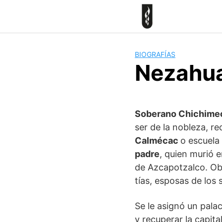
Skip
to
content
BIOGRAFÍAS
Nezahua
Soberano Chichime
ser de la nobleza, re
Calmécac
o escuela
padre
, quien murió e
de Azcapotzalco. Ob
tías, esposas de los
Se le asignó un pala
y recuperar la capit