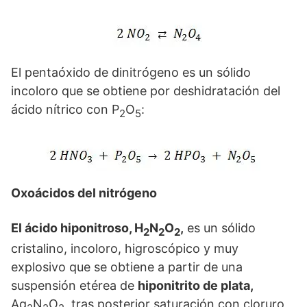
El pentaóxido de dinitrógeno es un sólido
incoloro que se obtiene por deshidratación del
ácido nítrico con P
O
:
2
5
Oxoácidos del nitrógeno
El ácido hiponitroso, H
N
O
,
es un sólido
2
2
2
cristalino, incoloro, higroscópico y muy
explosivo que se obtiene a partir de una
suspensión etérea de
hiponitrito de plata,
Ag
N
O
, tras posterior saturación con cloruro