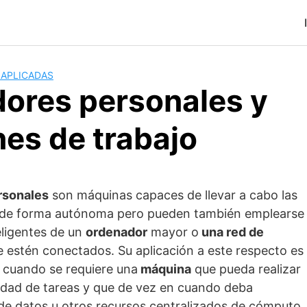
 APLICADAS
ores personales y
nes de trabajo
rsonales
son máquinas capaces de llevar a cabo las
de forma autónoma pero pueden también emplearse
eligentes de un
ordenador
mayor o
una red de
e estén conectados. Su aplicación a este respecto es
 cuando se requiere una
máquina
que pueda realizar
iedad de tareas y que de vez en cuando deba
de datos u otros recursos centralizados de cómputo.