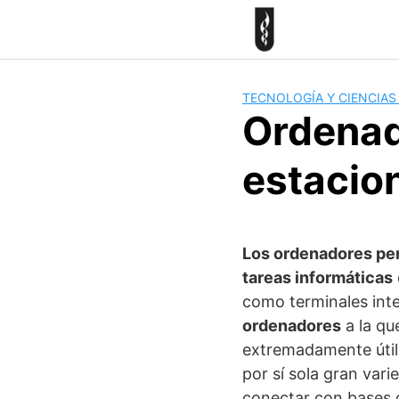
Skip
to
content
TECNOLOGÍA Y CIENCIAS
Ordenad
estacio
Los ordenadores pe
tareas informáticas
como terminales int
ordenadores
a la qu
extremadamente útil
por sí sola gran var
conectar con bases 