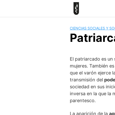
Skip
to
content
CIENCIAS SOCIALES Y S
Patriar
El patriarcado es un
mujeres. También es 
que el varón ejerce 
transmisión del
pode
sociedad en sus inici
inversa en la que la 
parentesco.
La aparición de la
ag