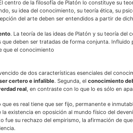
 El centro de la filosofía de Platón lo constituye su te
ondo, su idea del conocimiento, su teoría ética, su psi
epción del arte deben ser entendidos a partir de dic
ento
. La teoría de las ideas de Platón y su teoría del
s que deben ser tratadas de forma conjunta. Influido 
e que el conocimiento
ncido de dos características esenciales del conocim
r certero e infalible
. Segunda, el
conocimiento de
verdad real
, en contraste con lo que lo es sólo en apa
 que es real tiene que ser fijo, permanente e inmutable
e la existencia en oposición al mundo físico del deve
o fue su rechazo del empirismo, la afirmación de qu
iencia.