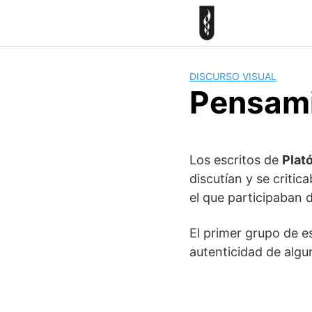
Skip
to
content
DISCURSO VISUAL
Pensami
Los escritos de
Plat
discutían y se criti
el que participaban 
El primer grupo de e
autenticidad de algu