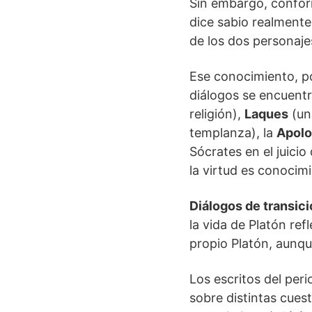
Sin embargo, confor
dice sabio realmente
de los dos personaje
Ese conocimiento, po
diálogos se encuent
religión),
Laques
(un
templanza), la
Apolo
Sócrates en el juicio
la virtud es conocim
Diálogos de transic
la vida de Platón ref
propio Platón, aunqu
Los escritos del per
sobre distintas cuest