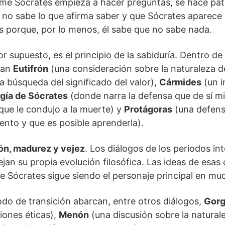
me Sócrates empieza a hacer preguntas, se hace pat
 no sabe lo que afirma saber y que Sócrates aparece
s porque, por lo menos, él sabe que no sabe nada.
r supuesto, es el principio de la sabiduría. Dentro de
ran
Eutifrón
(una consideración sobre la naturaleza de
a búsqueda del significado del valor),
Cármides
(un i
gía de Sócrates
(donde narra la defensa que de sí m
 que le condujo a la muerte) y
Protágoras
(una defensa
iento y que es posible aprenderla).
ión, madurez y vejez
. Los diálogos de los periodos in
lejan su propia evolución filosófica. Las ideas de esas
e Sócrates sigue siendo el personaje principal en muc
iodo de transición abarcan, entre otros diálogos,
Gorg
iones éticas),
Menón
(una discusión sobre la natural