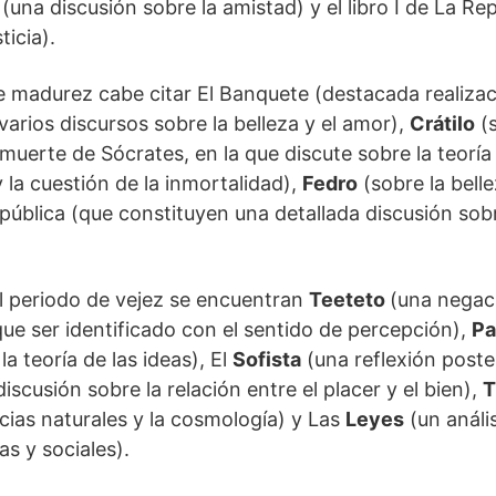
(una discusión sobre la amistad) y el libro I de La Re
ticia).
e madurez cabe citar El Banquete (destacada realiza
varios discursos sobre la belleza y el amor),
Crátilo
(s
muerte de Sócrates, en la que discute sobre la teoría d
 la cuestión de la inmortalidad),
Fedro
(sobre la belle
República (que constituyen una detallada discusión sobr
el periodo de vejez se encuentran
Teeteto
(una negac
ue ser identificado con el sentido de percepción),
Pa
la teoría de las ideas), El
Sofista
(una reflexión poster
iscusión sobre la relación entre el placer y el bien),
T
ncias naturales y la cosmología) y Las
Leyes
(un análi
as y sociales).