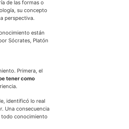
oría de las formas o
cología, su concepto
ha perspectiva.
 conocimiento están
por Sócrates, Platón
iento. Primera, el
be tener como
riencia.
, identificó lo real
nir. Una consecuencia
e todo conocimiento