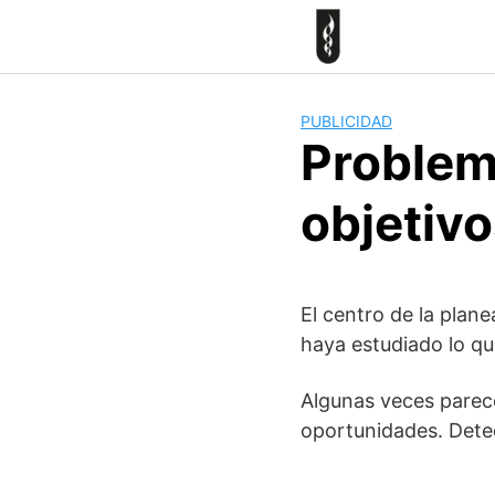
Skip
to
content
PUBLICIDAD
Problem
objetiv
El centro de la plane
haya estudiado lo que
Algunas veces parece
oportunidades. Detec