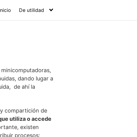
Inicio
De utilidad
as minicomputadoras,
buidas, dando lugar a
ida, de ahí la
y compartición de
que utiliza o accede
rtante, existen
ibuir procesos: