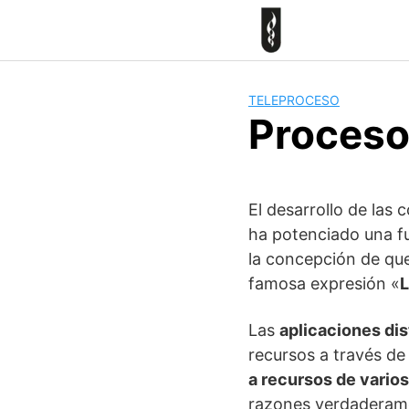
Skip
to
content
TELEPROCESO
Proceso
El desarrollo de las
ha potenciado una fu
la concepción de que
famosa expresión «
L
Las
aplicaciones dis
recursos a través de 
a recursos de vario
razones verdaderamen