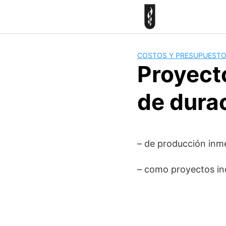
Skip
to
content
COSTOS Y PRESUPUEST
Proyect
de dura
– de producción inm
– como proyectos ind