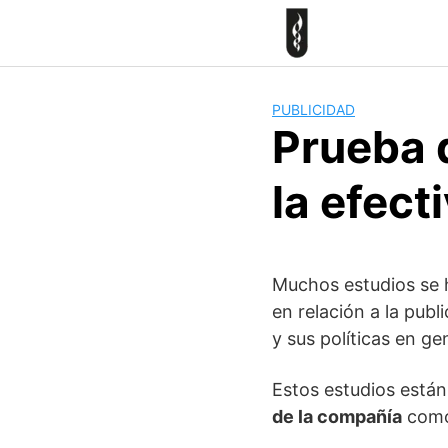
Skip
to
content
PUBLICIDAD
Prueba 
la efect
Muchos estudios se h
en relación a la pub
y sus políticas en g
Estos estudios están
de la compañía
como