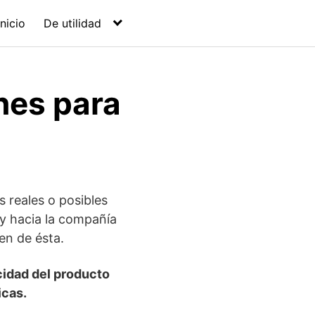
Inicio
De utilidad
nes para
s reales o posibles
 y hacia la compañía
en de ésta.
cidad del producto
icas.