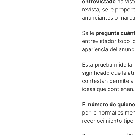
entrevistado
ha vist
revista, se le propo
anunciantes o marcas
Se le
pregunta cuánt
entrevistador todo l
apariencia del anunc
Esta prueba mide la 
significado que le a
contestan permite al 
ideas que contienen.
El
número de quien
por lo normal es me
reconocimiento tipo 