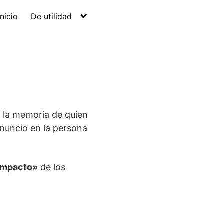
Inicio
De utilidad
n la memoria de quien
anuncio en la persona
«impacto»
de los