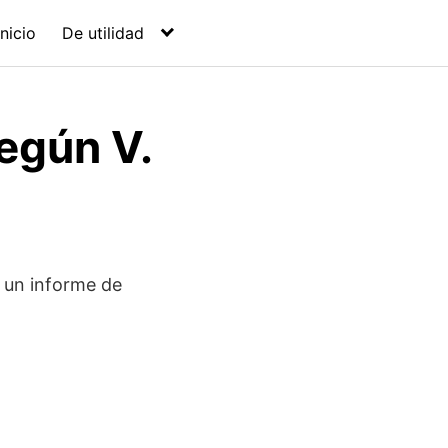
Inicio
De utilidad
según V.
 un informe de