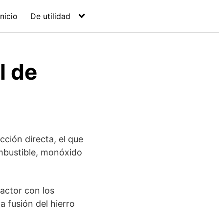
Inicio
De utilidad
l de
ción directa, el que
mbustible, monóxido
eactor con los
 fusión del hierro