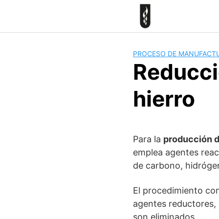
Skip
to
content
PROCESO DE MANUFACT
Reducció
hierro
Para la
producción d
emplea agentes reac
de carbono, hidrógen
El procedimiento cons
agentes reductores, 
son eliminados.