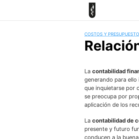
Skip
to
content
COSTOS Y PRESUPUEST
Relación
La
contabilidad fina
generando para ello 
que inquietarse por 
se preocupa por prop
aplicación de los rec
La
contabilidad de 
presente y futuro fu
conducen a la buena