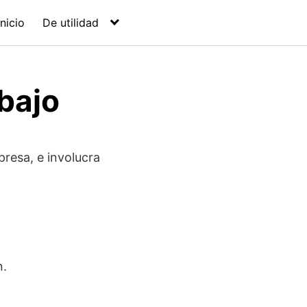
Inicio
De utilidad
bajo
presa, e involucra
n.