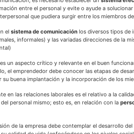
omunicación, es necesario establecer un
sistema efec
mación entre el personal y evite o ayude a soluciona
interpersonal que pudiera surgir entre los miembros de
en el
sistema de comunicación
los diversos tipos de
ales, informales) y las variadas direcciones de la m
ntal)
es un aspecto crítico y relevante en el buen funciona
llo, el emprendedor debe conocer las etapas de desar
ar su buena implantación y la incorporación de los m
e en las relaciones laborales es el relativo a la cali
 del personal mismo; esto es, en relación con la
perso
visión de la empresa debe contemplar el desarrollo de
su calidad de vida (enfocándose en los niveles socia