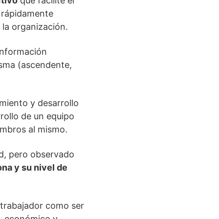
tivo
que facilite el
r rápidamente
 la organización.
 información
isma (ascendente,
miento y desarrollo
rollo de un equipo
iembros al mismo.
dad, pero observado
na y su nivel de
l trabajador como ser
l, económico y