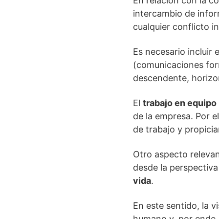
En relación con la c
intercambio de infor
cualquier conflicto 
Es necesario incluir 
(comunicaciones form
descendente, horizo
El
trabajo en equipo
de la empresa. Por e
de trabajo y propici
Otro aspecto relevant
desde la perspectiva
vida
.
En este sentido, la 
humano y, por ende, 