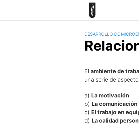
Skip
to
content
DESARROLLO DE MICROE
Relacio
El
ambiente de traba
una serie de aspect
a)
La motivación
b)
La comunicación
c)
El trabajo en equi
d)
La calidad person