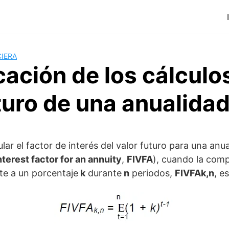
IERA
cación de los cálculo
turo de una anualida
lar el factor de interés del valor futuro para una anua
nterest factor for an annuity
,
FIVFA
), cuando la comp
te a un porcentaje
k
durante
n
periodos,
FIVFAk,n
, es