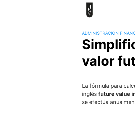
Skip
to
content
ADMINISTRACIÓN FINANC
Simplifi
valor fu
La fórmula para calcu
inglés
future value i
se efectúa anualmen