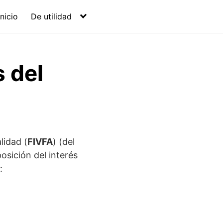
Inicio
De utilidad
s del
d
lidad (
FIVFA
) (del
osición del interés
: