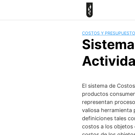
Skip
to
content
COSTOS Y PRESUPUEST
Sistema
Activid
El sistema de Costos 
productos consumen a
representan proceso
valiosa herramienta 
definiciones tales c
costos a los objetos
costos de los objeto