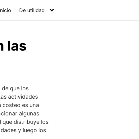
Inicio
De utilidad
 las
a de que los
as actividades
e costeo es una
ionar algunas
 que distribuye los
idades y luego los