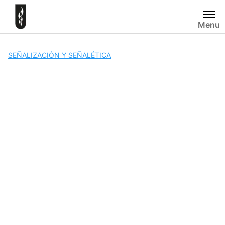
Skip
to
Menu
content
SEÑALIZACIÓN Y SEÑALÉTICA