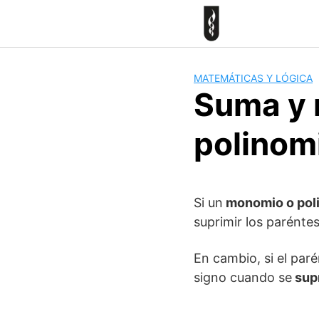
Skip
to
content
MATEMÁTICAS Y LÓGICA
Suma y 
polinom
Si un
monomio o pol
suprimir los parénte
En cambio, si el par
signo cuando se
supr