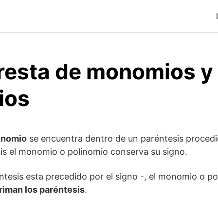
resta de monomios y
ios
inomio
se encuentra dentro de un paréntesis procedid
sis el monomio o polinomio conserva su signo.
éntesis esta precedido por el signo -, el monomio o p
iman los paréntesis
.