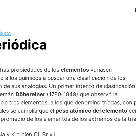
ÍSICA
eriódica
has propiedades de los
elementos
variasen
o a los químicos a buscar una clasificación de los
 de sus analogías. Un primer intento de clasificación
alemán
Döbereiner
(1780-1849) que observó la
 de tres elementos, a los que denominó tríadas, con
ales se cumplía que el
peso atómico del elemento
cen
romedio de los elementos de los extremos de la trí
Na y K o bien CI, Br y I.