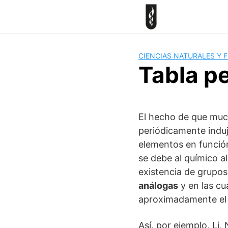
Skip
to
content
CIENCIAS NATURALES Y F
Tabla p
El hecho de que muc
periódicamente induj
elementos en función
se debe al químico 
existencia de grupos
análogas
y en las cu
aproximadamente el p
Así, por ejemplo, Li, 