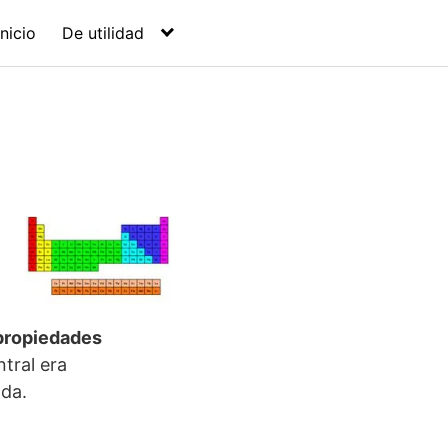
Inicio
De utilidad
propiedades
tral era
ada.