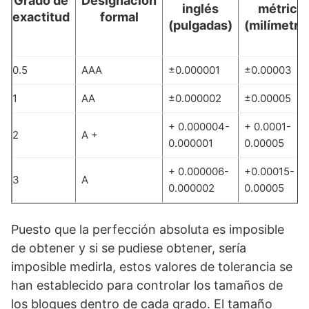
Grado de
Designación
inglés
métrico
exactitud
formal
(pulgadas)
(milímetro
0.5
AAA
±0.000001
±0.00003
1
AA
±0.000002
±0.00005
+ 0.000004-
+ 0.0001-
2
A +
0.000001
0.00005
+ 0.000006-
+0.00015-
3
A
0.000002
0.00005
Puesto que la perfección absoluta es imposible
de obtener y si se pudiese obtener, sería
imposible medirla, estos valores de tolerancia se
han establecido para controlar los tamaños de
los bloques dentro de cada grado. El tamaño