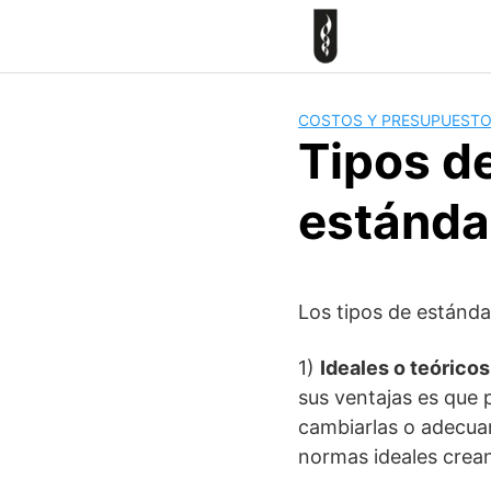
Skip
to
content
COSTOS Y PRESUPUEST
Tipos de
estánda
Los tipos de estánda
1)
Ideales o teóricos
sus ventajas es que 
cambiarlas o adecuarl
normas ideales crean