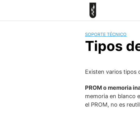
Skip
to
content
SOPORTE TÉCNICO
Tipos d
Existen varios tipos 
PROM o memoria ina
memoria en blanco en
el PROM, no es reuti