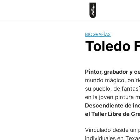
Skip
to
content
BIOGRAFÍAS
Toledo 
Pintor, grabador y 
mundo mágico, oníric
su pueblo, de fantas
en la joven pintura 
Descendiente de ind
el Taller Libre de G
Vinculado desde un 
individuales en Texa