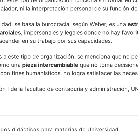
n, este tipo de organización funciona sin tomar en c
ajador, ni la interpretación personal de su función de
ridad, se basa la burocracia, según Weber, es una
est
arciales
, impersonales y legales donde no hay favori
scender en su trabajo por sus capacidades.
as a este tipo de organización, se menciona que no pe
como una
pieza intercambiable
que no toma decisione
con fines humanísticos, no logra satisfacer las nec
ón I de la facultad de contaduría y administración, 
idos didácticos para materias de Universidad.