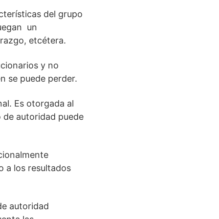
cterísticas del grupo
 juegan un
erazgo, etcétera.
ucionarios y no
én se puede perder.
nal. Es otorgada al
po de autoridad puede
acionalmente
o a los resultados
 de autoridad