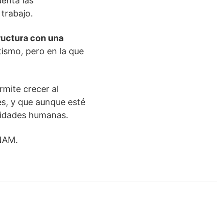
uenta las
 trabajo.
ructura con una
tismo, pero en la que
rmite crecer al
s, y que aunque esté
esidades humanas.
UNAM.