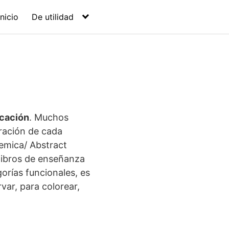
Inicio
De utilidad
icación
. Muchos
eración de cada
emica/ Abstract
 libros de enseñanza
orías funcionales, es
var, para colorear,