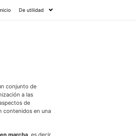
Inicio
De utilidad
un conjunto de
ización a las
 aspectos de
án contenidos en una
 en
marcha
, es decir,