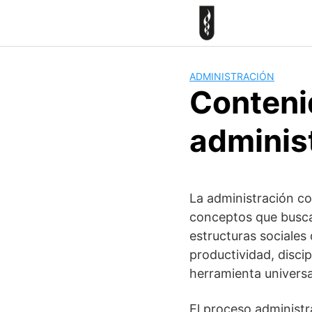
Skip
to
content
ADMINISTRACIÓN
Contenid
adminis
La administración co
conceptos que buscan
estructuras sociales
productividad, disci
herramienta univers
El proceso administr