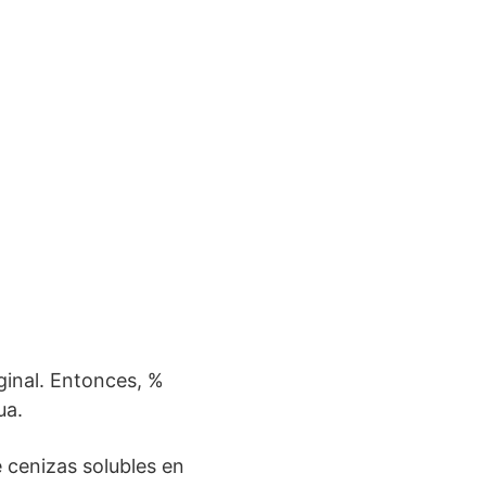
ginal. Entonces, %
ua.
e cenizas solubles en