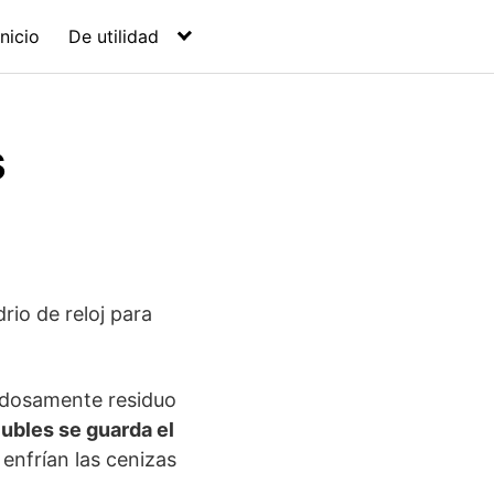
Inicio
De utilidad
s
rio de reloj para
idadosamente residuo
lubles se guarda el
 enfrían las cenizas