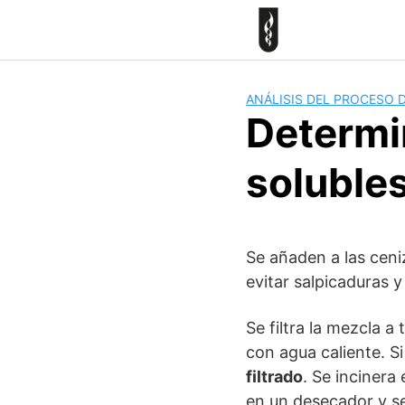
Skip
to
content
ANÁLISIS DEL PROCESO 
Determi
soluble
Se añaden a las ceni
evitar salpicaduras 
Se filtra la mezcla a
con agua caliente. S
filtrado
. Se incinera
en un desecador y s