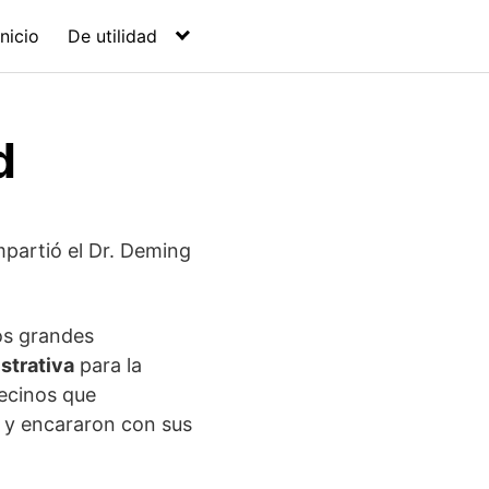
Inicio
De utilidad
d
partió el Dr. Deming
os grandes
istrativa
para la
vecinos que
s y encararon con sus