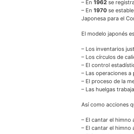
– En
1962
se registr
– En
1970
se estable
Japonesa para el Con
El modelo japonés e
– Los inventarios jus
– Los círculos de cal
– El control estadíst
– Las operaciones a 
– El proceso de la m
– Las huelgas trabaj
Así como acciones 
– El cantar el himno a
– El cantar el himno 