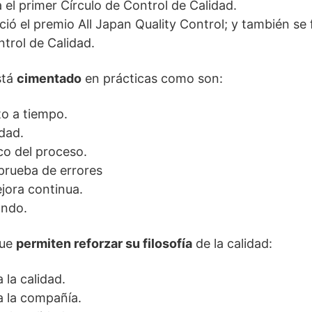
a el primer Círculo de Control de Calidad.
ció el premio All Japan Quality Control; y también se
trol de Calidad.
stá
cimentado
en prácticas como son:
to a tiempo.
idad.
ico del proceso.
prueba de errores
ejora continua.
ando.
que
permiten reforzar su filosofía
de la calidad:
 la calidad.
a la compañía.