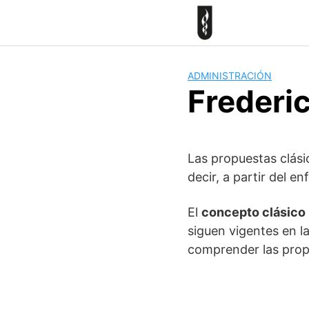
Skip
to
content
ADMINISTRACIÓN
Frederic
Las propuestas clásic
decir, a partir del e
El
concepto clásico
siguen vigentes en l
comprender las prop