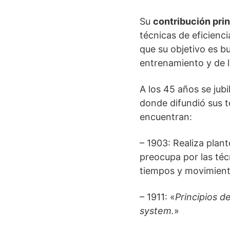
Su
contribución prin
técnicas de eficienci
que su objetivo es b
entrenamiento y de 
A los 45 años se jubi
donde difundió sus te
encuentran:
– 1903: Realiza plan
preocupa por las técn
tiempos y movimient
– 1911: «
Principios d
system.
»