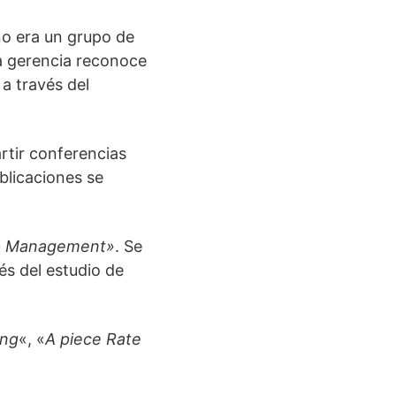
no era un grupo de
 la gerencia reconoce
a través del
artir conferencias
ublicaciones se
p Management»
. Se
és del estudio de
ing
«, «
A piece Rate