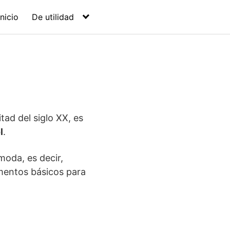
Inicio
De utilidad
tad del siglo XX, es
l
.
oda, es decir,
ementos básicos para