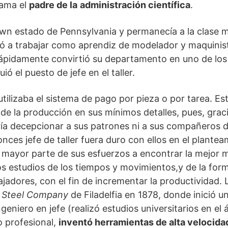
lama el
padre de la
administración científica
.
n estado de Pennsylvania y permanecía a la clase 
ó a trabajar como aprendiz de modelador y maquinist
rápidamente convirtió su departamento en uno de los
ió el puesto de jefe en el taller.
tilizaba el sistema de pago por pieza o por tarea. Est
 de la producción en sus mínimos detalles, pues, grac
ía decepcionar a sus patrones ni a sus compañeros d
ces jefe de taller fuera duro con ellos en el plantea
a mayor parte de sus esfuerzos a encontrar la mejor m
los estudios de los tiempos y movimientos,y de la f
jadores, con el fin de incrementar la productividad. L
 Steel Company
de Filadelfia en 1878, donde inició u
geniero en jefe (realizó estudios universitarios en el 
o profesional,
inventó herramientas de alta velocida