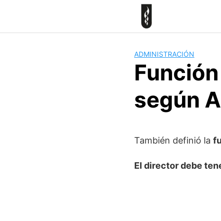
Skip
to
content
ADMINISTRACIÓN
Función 
según A
También definió la
f
El director debe ten