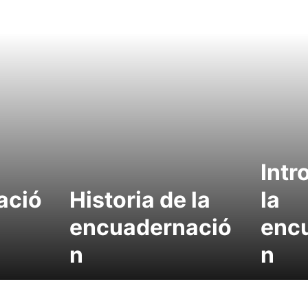
Intr
ació
Historia de la
la
encuadernació
enc
n
n