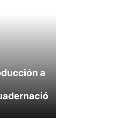
oducción a
uadernació