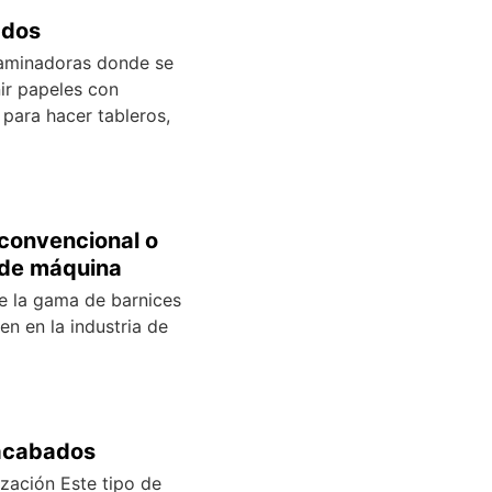
ados
laminadoras donde se
ir papeles con
 para hacer tableros,
 convencional o
 de máquina
e la gama de barnices
en en la industria de
acabados
ización Este tipo de