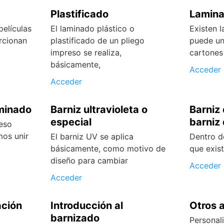
Plastificado
Lamin
elículas
El laminado plástico o
Existen 
rcionan
plastificado de un pliego
puede un
impreso se realiza,
cartones
básicamente,
Acceder
Acceder
aminado
Barniz ultravioleta o
Barniz
especial
barniz
eso
mos unir
El barniz UV se aplica
Dentro d
básicamente, como motivo de
que exist
diseño para cambiar
Acceder
Acceder
ación
Introducción al
Otros 
barnizado
Personal