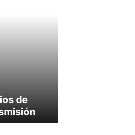
ios de
smisión