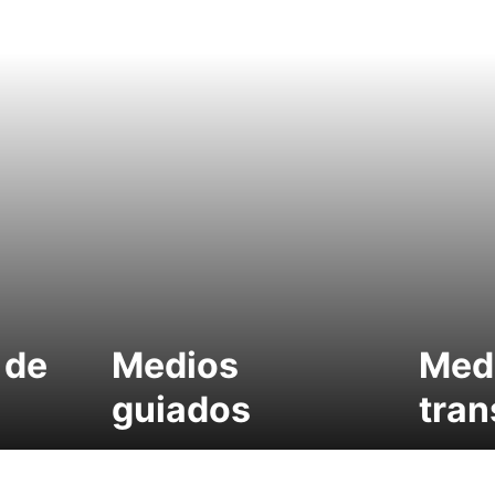
 de
Medios
Med
guiados
tran