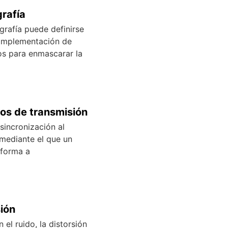
grafía
grafía puede definirse
implementación de
os para enmascarar la
os de transmisión
sincronización al
mediante el que un
nforma a
ión
 el ruido, la distorsión