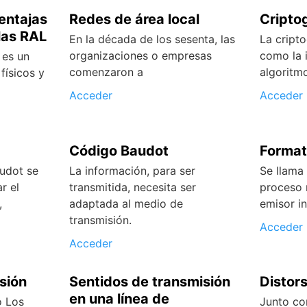
ventajas
Redes de área local
Cripto
las RAL
En la década de los sesenta, las
La cripto
organizaciones o empresas
como la 
 es un
comenzaron a
algoritm
físicos y
Acceder
Acceder
Código Baudot
Format
udot se
La información, para ser
Se llama 
r el
transmitida, necesita ser
proceso 
,
adaptada al medio de
emisor i
transmisión.
Acceder
Acceder
sión
Sentidos de transmisión
Distors
en una línea de
o Los
Junto con