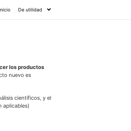
Inicio
De utilidad
cer los productos
ucto nuevo es
isis científicos, y el
 aplicables)