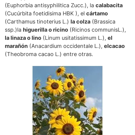
(Euphorbia antisyphilitica Zucc.), la
calabacita
(Cucúrbita foetidisima HBK ), el
cártamo
(Carthamus tinoterius L.)
la colza
(Brassica
ssp.)la
higuerilla o ricino
(Ricinos communisL.),
la linaza o lino
(Linum usitatissimum L.),
el
marañón
(Anacardium occidentale L.),
elcacao
(Theobroma cacao L.) entre otras.