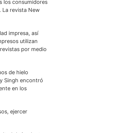
es los consumidores
. La revista New
dad impresa, así
mpresos utilizan
 revistas por medio
bos de hielo
 y Singh encontró
ente en los
sos, ejercer