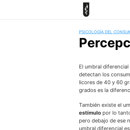
Skip
to
content
PSICOLOGÍA DEL CONSU
Percepc
El umbral diferencia
detectan los consumi
licores de 40 y 60 g
grados es la diferenc
También existe el um
estímulo
por lo tant
pero debajo de ese ni
umbral diferencial e