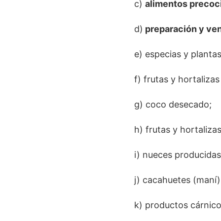
c)
alimentos precoc
d)
preparación y ven
e) especias y planta
f) frutas y hortaliza
g) coco desecado;
h) frutas y hortaliza
i) nueces producidas
j) cacahuetes (maní)
k) productos cárnico