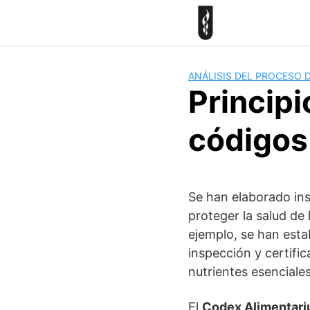
Skip
to
content
ANÁLISIS DEL PROCESO 
Principi
códigos
Se han elaborado ins
proteger la salud de
ejemplo, se han estab
inspección y certifi
nutrientes esenciales
El
Codex Alimentari