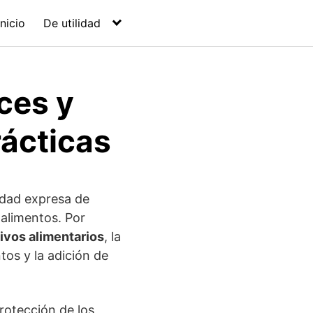
Inicio
De utilidad
ices y
ácticas
idad expresa de
 alimentos. Por
tivos alimentarios
, la
tos y la adición de
rotección de los