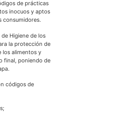
ódigos de prácticas
ntos inocuos y aptos
os consumidores.
 de Higiene de los
ara la protección de
 los alimentos y
o final, poniendo de
apa.
on códigos de
s;