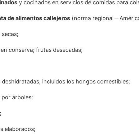
inados
y cocinados en servicios de comidas para col
ta de alimentos callejeros
(norma regional – América 
s secas;
s en conserva; frutas desecadas;
s deshidratadas, incluidos los hongos comestibles;
 por árboles;
;
s elaborados;