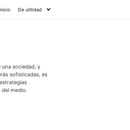
Inicio
De utilidad
e una sociedad, y
ás sofisticadas, es
estrategias
 del medio.