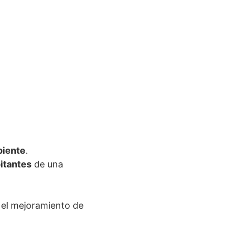
biente
.
itantes
de una
 el mejoramiento de