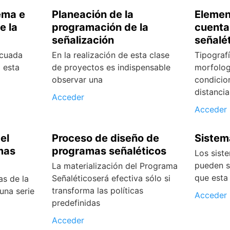
lema e
Planeación de la
Elemen
e la
programación de la
cuenta
señalización
señalé
ecuada
En la realización de esta clase
Tipograf
 esta
de proyectos es indispensable
morfolog
observar una
condicio
distancia
Acceder
Acceder
el
Proceso de diseño de
Sistem
mas
programas señaléticos
Los sist
pueden s
La materialización del Programa
que esta
Señaléticoserá efectiva sólo si
as de la
transforma las políticas
una serie
Acceder
predefinidas
Acceder