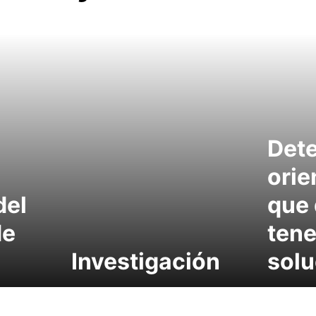
Dete
orie
del
que
de
tene
Investigación
solu