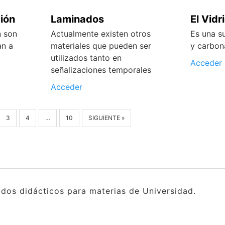
ión
Laminados
El Vidr
n son
Actualmente existen otros
Es una su
an a
materiales que pueden ser
y carbon
utilizados tanto en
Acceder
señalizaciones temporales
Acceder
3
4
…
10
SIGUIENTE »
idos didácticos para materias de Universidad.