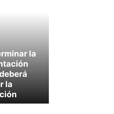
rminar la
ntación
 deberá
r la
ción