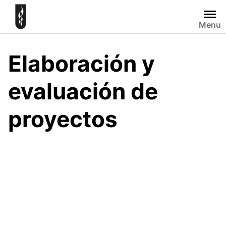
Skip
to
Menu
content
Elaboración y
evaluación de
proyectos