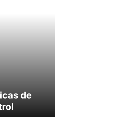
icas de
rol