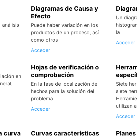
Diagramas de Causa y
Diagra
Efecto
Un diagr
análisis
histogra
Puede haber variación en los
la
productos de un proceso, así
como otros
Acceder
Acceder
Hojas de verificación o
Herram
comprobación
especí
riación en
neral,
En la fase de localización de
Siete her
hechos para la solución del
siete he
problema
Herramie
utilizan
Acceder
Acceder
a curva
Curvas características
Planes