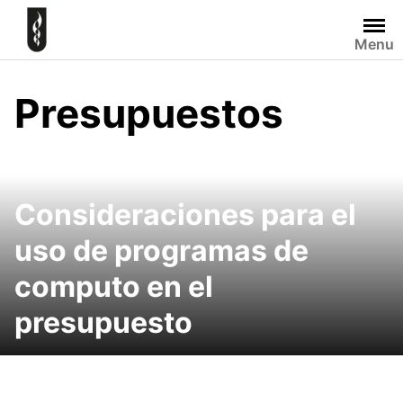
Skip
to
Menu
content
Presupuestos
Consideraciones para el
uso de programas de
computo en el
presupuesto